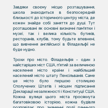
Завдяки своєму місцю розташування,
школа знаходиться в безпосередній
близькості до історичного центру міста, де
кожен знайде собі заняття до душі. Тут
розташовані як основні визначні пам'ятки і
музеї, так і велика кількість бутиків,
ресторанів, клубів, тому будьте впевнені,
що вивчення англійської в Філадельфії не
буде нудно.
Трохи про місто. Філадельфія – один з
найстаріших міст США, п'ятий за величиною
населення місто країни і найбільший
населений місто штату Пенсільванія. Саме
це місто було першою столицею
Сполучених Штатів і місцем підписання
Декларації незалежності і Конституції США.
Кожна вулиця цього міста просякнута
багатовіковою історією, кожна будівля
розповідає про знаменні події раннього