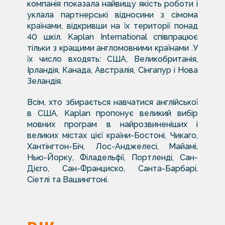
компанія показала найвищу якість роботи і
уклала партнерські відносини з сімома
країнами, відкривши на їх території понад
40 шкіл. Kaplan International співпрацює
тільки з кращими англомовними країнами .У
їх число входять: США, Великобританія,
Ірландія, Канада, Австралія, Сінгапур і Нова
Зеландія.
Всім, хто збирається навчатися англійської
в США, Kaplan пропонує великий вибір
мовних програм в найрозвиненіших і
великих містах цієї країни-Бостоні, Чикаго,
Хантінгтон-Біч, Лос-Анджелесі, Майамі,
Нью-Йорку, Філадельфії, Портленді, Сан-
Дієго, Сан-Франциско, Санта-Барбарі,
Сіетлі та Вашингтоні.