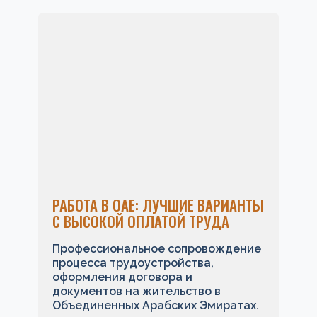
РАБОТА В ОАЕ: ЛУЧШИЕ ВАРИАНТЫ
Т
П
С ВЫСОКОЙ ОПЛАТОЙ ТРУДА
Г
Профессиональное сопровождение
К
процесса трудоустройства,
о
оформления договора и
р
документов на жительство в
с
Объединенных Арабских Эмиратах.
з