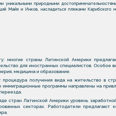
ми уникальными природными достопримечательностями
ий Майя и Инков, насладиться пляжами Карибского м
ту: многие страны Латинской Америки предлаг
тельство для иностранных специалистов. Особое 
енерия, медицина и образование.
 процедура получения вида на жительство в стра
е иммиграционные программы направлены на привл
переезда.
ряде стран Латинской Америки уровень заработно
рованных секторах. Работодатели предлагают к
ира.